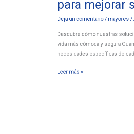
para mejorar s
Deja un comentario
/
mayores
/
Descubre cómo nuestras solucio
vida más cómoda y segura Cuando
necesidades específicas de cada
¿Cómo
Leer más »
ayudar
a
una
persona
de
80