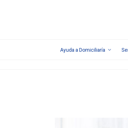
Ir
al
contenido
Ayuda a Domiciliaría
Ser